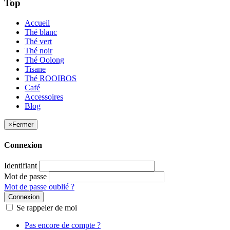
Top
Accueil
Thé blanc
Thé vert
Thé noir
Thé Oolong
Tisane
Thé ROOIBOS
Café
Accessoires
Blog
×
Fermer
Connexion
Identifiant
Mot de passe
Mot de passe oublié ?
Connexion
Se rappeler de moi
Pas encore de compte ?