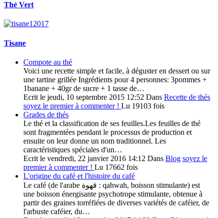
Thé Vert
Tisane
Compote au thé
Voici une recette simple et facile, à déguster en dessert ou sur
une tartine grillée Ingrédients pour 4 personnes: 3pommes +
1banane + 40gr de sucre + 1 tasse de…
Ecrit le jeudi, 10 septembre 2015 12:52
Dans
Recette de thés
soyez le premier à commenter !
Lu 19103 fois
Grades de thés
Le thé et la classification de ses feuilles.Les feuilles de thé
sont fragmentées pendant le processus de production et
ensuite on leur donne un nom traditionnel. Les
caractéristiques spéciales d'un…
Ecrit le vendredi, 22 janvier 2016 14:12
Dans
Blog
soyez le
premier à commenter !
Lu 17662 fois
L'origine du café et l'histoire du café
Le café (de l'arabe قهوة : qahwah, boisson stimulante) est
une boisson énergisante psychotrope stimulante, obtenue à
partir des graines torréfiées de diverses variétés de caféier, de
l'arbuste caféier, du…