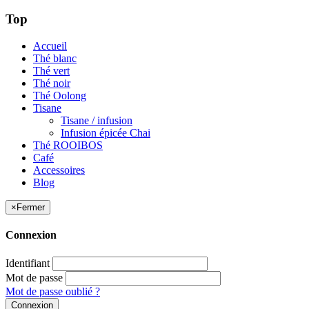
Top
Accueil
Thé blanc
Thé vert
Thé noir
Thé Oolong
Tisane
Tisane / infusion
Infusion épicée Chai
Thé ROOIBOS
Café
Accessoires
Blog
×
Fermer
Connexion
Identifiant
Mot de passe
Mot de passe oublié ?
Connexion