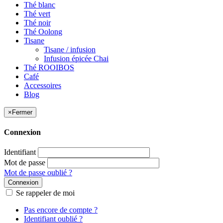
Thé blanc
Thé vert
Thé noir
Thé Oolong
Tisane
Tisane / infusion
Infusion épicée Chai
Thé ROOIBOS
Café
Accessoires
Blog
×
Fermer
Connexion
Identifiant
Mot de passe
Mot de passe oublié ?
Connexion
Se rappeler de moi
Pas encore de compte ?
Identifiant oublié ?