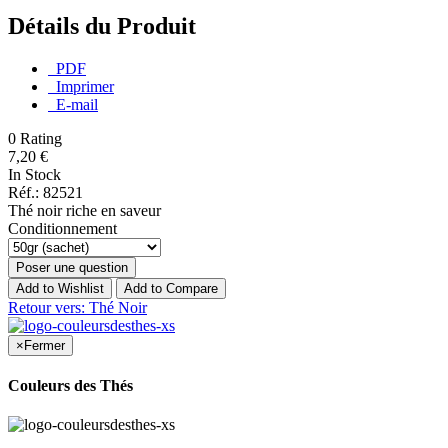
Détails du Produit
PDF
Imprimer
E-mail
0
Rating
7,20 €
In Stock
Réf.: 82521
Thé noir riche en saveur
Conditionnement
Poser une question
Add to Wishlist
Add to Compare
Retour vers: Thé Noir
×
Fermer
Couleurs des Thés