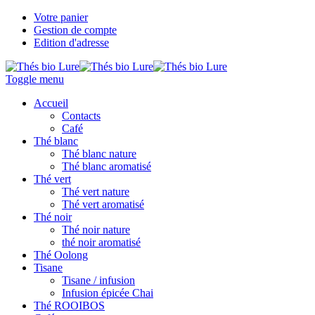
Votre panier
Gestion de compte
Edition d'adresse
Toggle menu
Accueil
Contacts
Café
Thé blanc
Thé blanc nature
Thé blanc aromatisé
Thé vert
Thé vert nature
Thé vert aromatisé
Thé noir
Thé noir nature
thé noir aromatisé
Thé Oolong
Tisane
Tisane / infusion
Infusion épicée Chai
Thé ROOIBOS