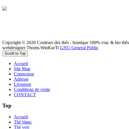
Copyright © 2026 Couleurs des thés - boutique 100% vrac & bio thés,
webdesigner Thoms.WinKurTi
GNU General Public
Scroll to Top
Accueil
Site Map
Connexion
Adresse
Livraison
Conditions de vente
CONTACT
Top
Accueil
Thé blanc
Thé vert